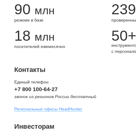
90
239
млн
резюме в базе
проверенны
18
50
млн
инструменто
посетителей ежемесячно
с персонал
Контакты
Единый телефон
+7 800 100-64-27
звонок из регионов России бесплатный
Региональные офисы HeadHunter
Москва
Инвесторам
внутригородская территория