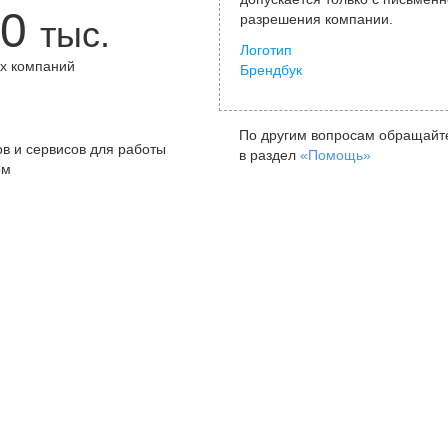
0
разрешения компании.
тыс.
Логотип
х компаний
Брендбук
+
По другим вопросам обращайт
в и сервисов для работы
в раздел
«Помощь»
ом
Санкт-Петербург
Я
ул. Жуковского, д. 19, особняк
ул