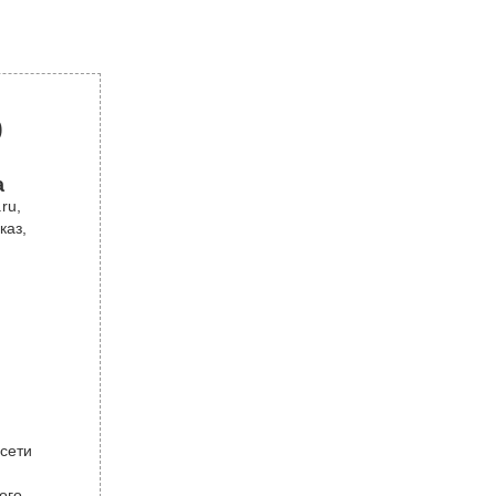
р
а
ru,
каз,
 сети
ого