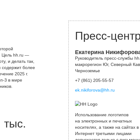
Пресс-цент
оторой
Екатерина Никифоров
 Цель hh.ru —
Руководитель пресс-службы hh.
у, и делать так,
макрорегион Юг, Северный Кав
и содержит более
Черноземье
чение 2025 г.
оп-3 в мире
+7 (861) 205-55-57
ников.
ek.nikiforova@hh.ru
Использование логотипов
тыс.
на электронных и печатных
носителях, а также на сайтах в
Интернет третьими лицами
допускается только с письменн