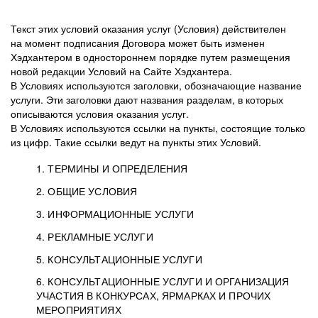
Текст этих условий оказания услуг (Условия) действителен
на момент подписания Договора может быть изменен
Хэдхантером в одностороннем порядке путем размещения
новой редакции Условий на Сайте Хэдхантера.
В Условиях используются заголовки, обозначающие название
услуги. Эти заголовки дают названия разделам, в которых
описываются условия оказания услуг.
В Условиях используются ссылки на пункты, состоящие только
из цифр. Такие ссылки ведут на пункты этих Условий.
1. ТЕРМИНЫ И ОПРЕДЕЛЕНИЯ
2. ОБЩИЕ УСЛОВИЯ
3. ИНФОРМАЦИОННЫЕ УСЛУГИ
1.1. Хэдхантер, или
Хэдхантер, ООО
4. РЕКЛАМНЫЕ УСЛУГИ
HeadHunter, или
«Хэдхантер», ИНН
2.1. Типы и статусы регистрации
5. КОНСУЛЬТАЦИОННЫЕ УСЛУГИ
Исполнитель
7718620740, адрес:
Типы регистрации
3.1. Предоставление доступа к базе данных
2.2. Активация услуг
6. КОНСУЛЬТАЦИОННЫЕ УСЛУГИ И ОРГАНИЗАЦИЯ
125047, г. Москва,
резюме с предложениями Соискателей
Описание и активация
УЧАСТИЯ В КОНКУРСАХ, ЯРМАРКАХ И ПРОЧИХ
2.1.1. Заказчику может быть присвоен один
4.0. Общие условия оказания рекламных услуг
внутригородская
о трудоустройстве с возможностью просмотра
МЕРОПРИЯТИЯХ
из Типов регистраций.
территория
4.0.1. Хэдхантер оказывает Заказчику услугу